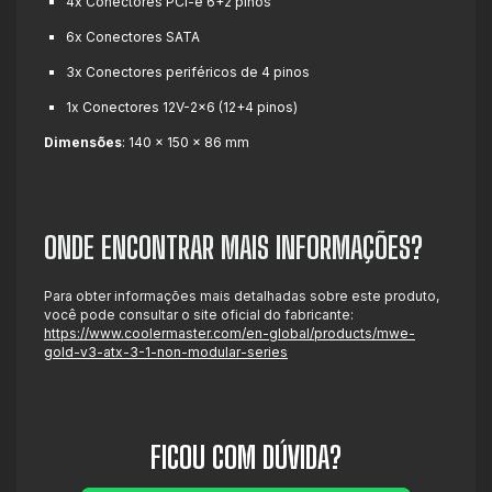
4x Conectores PCI-e 6+2 pinos
6x Conectores SATA
3x Conectores periféricos de 4 pinos
1x Conectores 12V-2x6 (12+4 pinos)
Dimensões
:
140 x 150 x 86 mm
ONDE ENCONTRAR MAIS INFORMAÇÕES?
Para obter informações mais detalhadas sobre este produto,
você pode consultar o site oficial do fabricante:
https://www.coolermaster.com/en-global/products/mwe-
gold-v3-atx-3-1-non-modular-series
FICOU COM DÚVIDA?