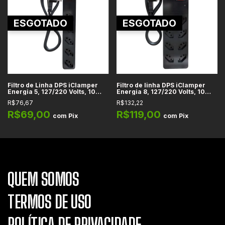
ESGOTADO
ESGOTADO
Filtro de Linha DPS iClamper
Filtro de linha DPS iClamper
Energia 5, 127/220 Volts, 10
Energia 8, 127/220 Volts, 10
Amperes, 5 Tomadas de 3 Pinos
Amperes, 8 Tomadas de 3
R$76,67
R$132,22
Pinos
R$69,00
R$119,00
com
Pix
com
Pix
QUEM SOMOS
TERMOS DE USO
POLÍTICA DE PRIVACIDADE