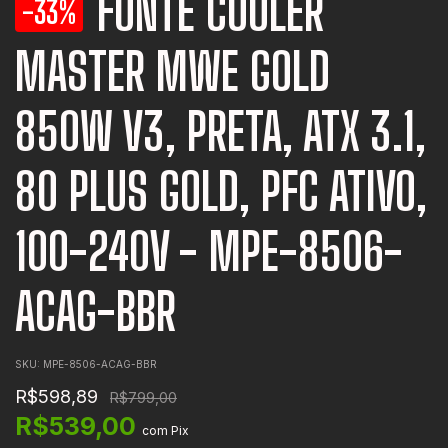
FONTE COOLER
-33%
MASTER MWE GOLD
850W V3, PRETA, ATX 3.1,
80 PLUS GOLD, PFC ATIVO,
100-240V - MPE-8506-
ACAG-BBR
SKU:
MPE-8506-ACAG-BBR
R$598,89
R$799,00
R$539,00
com
Pix