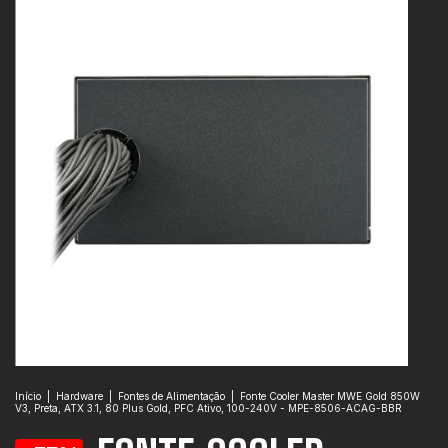
Início
|
Hardware
|
Fontes de Alimentação
|
Fonte Cooler Master MWE Gold 850W
V3, Preta, ATX 3.1, 80 Plus Gold, PFC Ativo, 100-240V - MPE-8506-ACAG-BBR