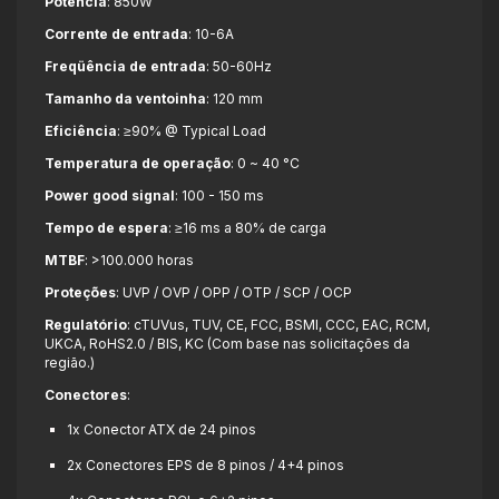
Potência
:
850W
Corrente de entrada
:
10-6A
Freqüência de entrada
:
50-60Hz
Tamanho da ventoinha
:
120 mm
Eficiência
:
≥90% @ Typical Load
Temperatura de operação
:
0 ~ 40 °C
Power good signal
:
100 - 150 ms
Tempo de espera
:
≥16 ms a 80% de carga
MTBF
:
>100.000 horas
Proteções
:
UVP / OVP / OPP / OTP / SCP / OCP
Regulatório
: cTUVus, TUV, CE, FCC, BSMI, CCC, EAC, RCM,
UKCA, RoHS2.0 / BIS, KC (Com base nas solicitações da
região.)
Conectores
:
1x Conector ATX de 24 pinos
2x Conectores EPS de 8 pinos / 4+4 pinos