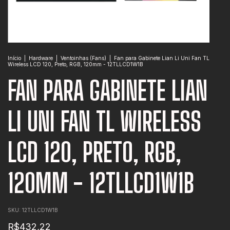
Início
|
Hardware
|
Ventoinhas (Fans)
|
Fan para Gabinete Lian Li Uni Fan TL
Wireless LCD 120, Preto, RGB, 120mm - 12TLLCD1W1B
FAN PARA GABINETE LIAN
LI UNI FAN TL WIRELESS
LCD 120, PRETO, RGB,
120MM - 12TLLCD1W1B
SKU:
12TLLCD1W1B
R$432,22