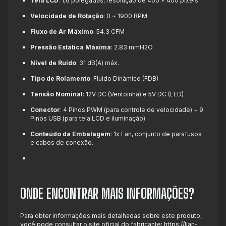
Tela LCD
: 1,6 polegadas, resolução de 400 x 400 pixels
Velocidade de Rotação
: 0 ~ 1900 RPM
Fluxo de Ar Máximo
: 54.3 CFM
Pressão Estática Máxima
: 2.83 mmH2O
Nível de Ruído
: 31 dB(A) máx.
Tipo de Rolamento
: Fluido Dinâmico (FDB)
Tensão Nominal
: 12V DC (Ventoinha) e 5V DC (LED)
Conector
: 4 Pinos PWM (para controle de velocidade) + 9
Pinos USB (para tela LCD e iluminação)
Conteúdo da Embalagem
: 1x Fan, conjunto de parafusos
e cabos de conexão.
ONDE ENCONTRAR MAIS INFORMAÇÕES?
Para obter informações mais detalhadas sobre este produto,
você pode consultar o site oficial do fabricante:
https://lian-