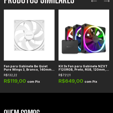
Fan para Gabinete Be Quiet
Kit 3x Fan para Gabinete NZXT
Pure Wings 3, Branco, 140mm,
F120RGB, Preto, RGB, 120mm,
PWM, 1200 RPM - BL112
Kit com 3 Und - RF-R12TF-B1
R$132,22
R$721,11
R$119,00
R$649,00
com
Pix
com
Pix