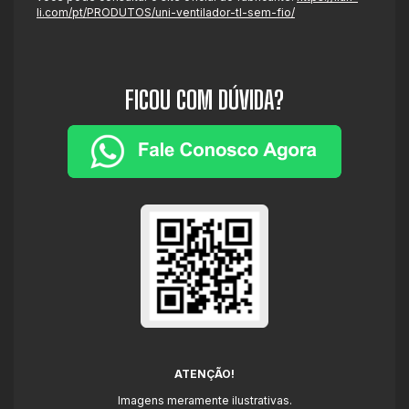
li.com/pt/PRODUTOS/uni-ventilador-tl-sem-fio/
FICOU COM DÚVIDA?
ATENÇÃO!
Imagens meramente ilustrativas.