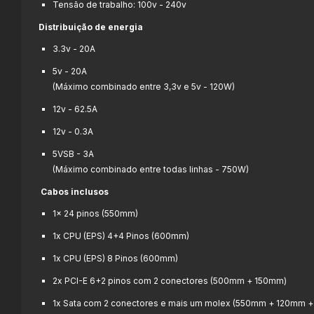
Tensão de trabalho: 100v - 240v
Distribuição de energia
3.3v - 20A
5v - 20A
(Máximo combinado entre 3,3v e 5v - 120W)
12v - 62.5A
12v - 0.3A
5VSB - 3A
(Máximo combinado entre todas linhas - 750W)
Cabos inclusos
1x 24 pinos (550mm)
1x CPU (EPS) 4+4 Pinos (600mm)
1x CPU (EPS) 8 Pinos (600mm)
2x PCI-E 6+2 pinos com 2 conectores (500mm + 150mm)
1x Sata com 2 conectores e mais um molex (550mm + 120mm 