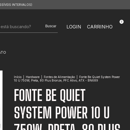
SSÍVEIS INTERVALOS)
0
LOGIN
CARRINHO
Buscar
ATO
Início
|
Hardware
|
Fontes de Alimentação
|
Fonte Be Quiet System Power
10 U 750W, Preta, 80 Plus Bronze, PFC Ativo, ATX - BN689
FONTE BE QUIET
SYSTEM POWER 10 U