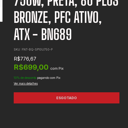
750W, PRETA, 80 PLUS
BRONZE, PFC ATIVO,
ATX - BN689
SKU:
FNT-BQ-SP10U750-P
R$776,67
R$699,00
com
Pix
10% de desconto
pagando com Pix
Ver mais detalhes