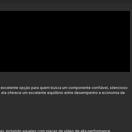
excelente opção para quem busca um componente confiável, silencioso
e, ela oferece um excelente equilíbrio entre desempenho e economia de
mas, incluindo aqueles com placas de vídeo de alta performance.