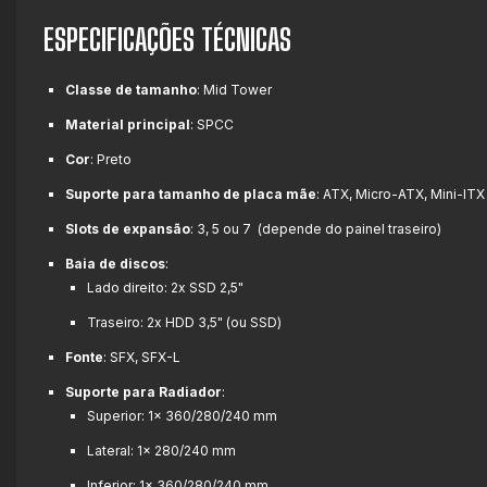
ESPECIFICAÇÕES TÉCNICAS
Classe de tamanho
: Mid Tower
Material principal
: SPCC
Cor
: Preto
Suporte para tamanho de placa mãe
: ATX, Micro-ATX, Mini-ITX
Slots de expansão
: 3, 5 ou 7 (depende do painel traseiro)
Baia de discos
:
Lado direito: 2x SSD 2,5"
Traseiro: 2x HDD 3,5" (ou SSD)
Fonte
: SFX, SFX-L
Suporte para Radiador
:
Superior: 1x 360/280/240 mm
Lateral: 1x 280/240 mm
Inferior:
1x 360/280/240 mm