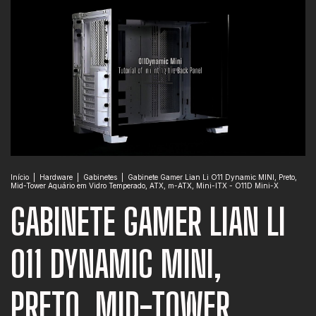
PLAY
Início
|
Hardware
|
Gabinetes
|
Gabinete Gamer Lian Li O11 Dynamic MINI, Preto,
Mid-Tower Aquário em Vidro Temperado, ATX, m-ATX, Mini-ITX - O11D Mini-X
GABINETE GAMER LIAN LI
O11 DYNAMIC MINI,
PRETO, MID-TOWER