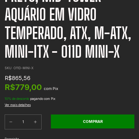
AQUÁRIO EM VIDRO
TEMPERADO, ATX, M-ATX,
MINI-ITX - O11D MINI-X
SKU:
O11D-MINI-X
R$865,56
R$779,00
com
Pix
10% de desconto
pagando com Pix
Ver mais detalhes