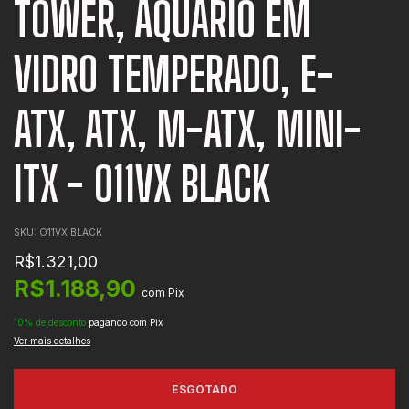
TOWER, AQUÁRIO EM
VIDRO TEMPERADO, E-
ATX, ATX, M-ATX, MINI-
ITX - O11VX BLACK
SKU:
O11VX BLACK
R$1.321,00
R$1.188,90
com
Pix
10% de desconto
pagando com Pix
Ver mais detalhes