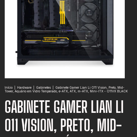
Início
|
Hardware
|
Gabinetes
|
Gabinete Gamer Lian Li O11 Vision, Preto, Mid-
Tower, Aquário em Vidro Temperado, e-ATX, ATX, m-ATX, Mini-ITX - O11VX BLACK
GABINETE GAMER LIAN LI
O11 VISION, PRETO, MID-