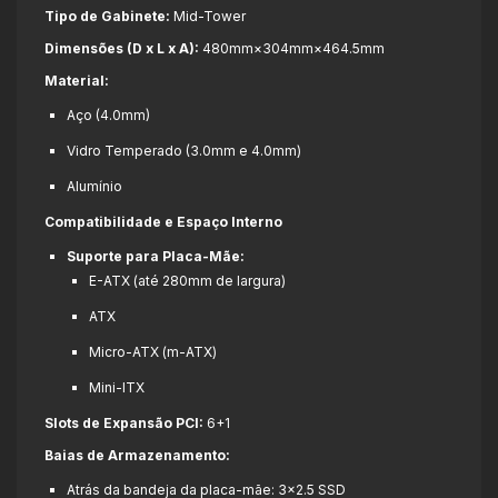
Tipo de Gabinete:
Mid-Tower
Dimensões (D x L x A):
480mm×304mm×464.5mm
Material:
Aço (4.0mm)
Vidro Temperado (3.0mm e 4.0mm)
Alumínio
Compatibilidade e Espaço Interno
Suporte para Placa-Mãe:
E-ATX (até 280mm de largura)
ATX
Micro-ATX (m-ATX)
Mini-ITX
Slots de Expansão PCI:
6+1
Baias de Armazenamento:
Atrás da bandeja da placa-mãe: 3×2.5
SSD