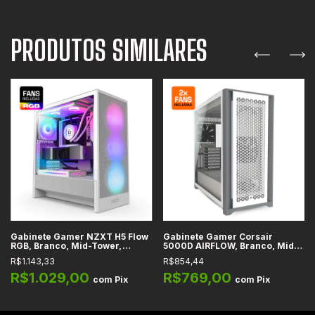
PRODUTOS SIMILARES
Gabinete Gamer NZXT H5 Flow
Gabinete Gamer Corsair
RGB, Branco, Mid-Tower,
5000D AIRFLOW, Branco, Mid-
Lateral em Vidro Temperado,
Tower, Vidro Temperado, e-
R$1.143,33
R$854,44
ATX, m-ATX, Mini-ITX, e-ATX,
ATX, ATX, m-ATX, Mini-ITX, 2x
4x Fans Incluídas - CC-H52FW-
Fans Incluídas - CC-9011211-
R$1.029,00
R$769,00
com
Pix
com
Pix
R1
WW