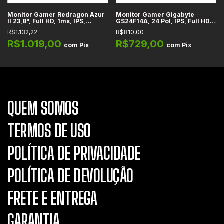
Monitor Gamer Redragon Azur
Monitor Gamer Gigabyte
II 23,8", Full HD, 1ms, IPS,
GS24F14A, 24 Pol, IPS, Full HD,
180Hz, FreeSync, HDMI,
1ms, 175Hz OC, HDR10,
R$1.132,22
R$810,00
DisplayPort - GM24X5IPS
FreeSync, HDMI/DisplayPort
R$1.019,00
R$729,00
com
Pix
com
Pix
QUEM SOMOS
TERMOS DE USO
POLÍTICA DE PRIVACIDADE
POLÍTICA DE DEVOLUÇÃO
FRETE E ENTREGA
GARANTIA