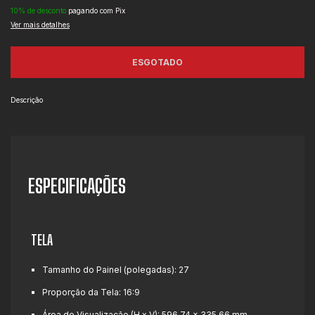
10% de desconto
pagando com Pix
Ver mais detalhes
Descrição
ESPECIFICAÇÕES
TELA
Tamanho do Painel (polegadas):
27
Proporção da Tela:
16:9
Área de Visualização (H x V):
596.74 x 335.66 mm