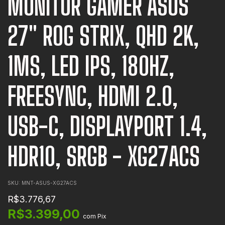
MONITOR GAMER ASUS
27" ROG STRIX, QHD 2K,
1MS, LED IPS, 180HZ,
FREESYNC, HDMI 2.0,
USB-C, DISPLAYPORT 1.4,
HDR10, SRGB - XG27ACS
SKU:
MNT-ASUS-XG27ACS
R$3.776,67
R$3.399,00
com
Pix