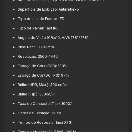
Superfície de Exibição:
Antirreflexo
Tipo de Luz de Fundo:
LED
Tipo de Painel:
Fast IPS
Ângulo de Visão (CR≧10, H/V):
178°/ 178°
Pixel Pitch:
0.233mm
Resolução:
2560x1440
Espaço de Cor (sRGB):
133%
Espaço de Cor (DCI-P3):
97%
Brilho (HDR, Máx.):
400 cd/㎡
Brilho (Tip.):
350cd/㎡
Taxa de Contraste (Tip.):
1000:1
Cores de Exibição:
16.7M
Tempo de Resposta:
1ms(GTG)
Taxa de Atualização (Máx):
180Hz