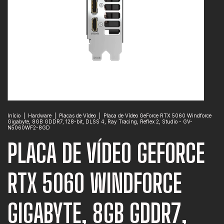
Início
|
Hardware
|
Placas de Vídeo
|
Placa de Vídeo GeForce RTX 5060 Windforce
Gigabyte, 8GB GDDR7, 128-bit, DLSS 4, Ray Tracing, Reflex 2, Studio - GV-
N5060WF2-8GD
PLACA DE VÍDEO GEFORCE
RTX 5060 WINDFORCE
GIGABYTE, 8GB GDDR7,