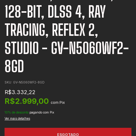
128-BIT, DLSS 4, RAY
TRACING, REFLEX 2,
STUDIO - GV-N5060WF2-
8GD
SKU:
GV-N5060WF2-8GD
R$3.332,22
R$2.999,00
com
Pix
10% de desconto
pagando com Pix
Ver mais detalhes