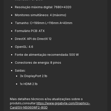
Resolução máxima digital: 7680x4320
Monitores simultâneos: 4 (máximo)
Tamanho: C=199mm L=116mm A=40mm
Formulário PCB: ATX
DirectX: API do DirectX 12
OpenGL: 4.6
Fonte de alimentação recomendada: 500 W
Conectores de energia: 8 pinos
Saídas:
3x DisplayPort 2.1b
1x HDMI 2.1b
Mais detalhes técnicos e/ou atualizações sobre o
produto,consultar
https://www.gigabyte.com/Graphics-
Card/GV-N5060WF2-8GD