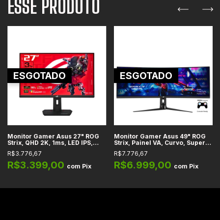
ESSE PRODUTO
ESGOTADO
ESGOTADO
Monitor Gamer Asus 27" ROG
Monitor Gamer Asus 49" ROG
Strix, QHD 2K, 1ms, LED IPS,
Strix, Painel VA, Curvo, Super
180Hz, FreeSync, HDMI 2.0,
Ultra-Wide, 4ms, 144Hz,
R$3.776,67
R$7.776,67
USB-C, DisplayPort 1.4, HDR10,
FreeSync, HDMI, USB 3.0,
sRGB - XG27ACS
DisplayPort, HDR10, sRGB -
R$3.399,00
R$6.999,00
com
Pix
com
Pix
XG49V