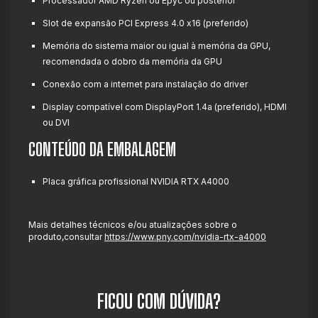
Processador AMD Ryzen ou Epyc ou posterior
Slot de expansão PCI Express 4.0 x16 (preferido)
Memória do sistema maior ou igual à memória da GPU,
recomendada o dobro da memória da GPU
Conexão com a internet para instalação do driver
Display compatível com DisplayPort 1.4a (preferido), HDMI
ou DVI
CONTEÚDO DA EMBALAGEM
Placa gráfica profissional NVIDIA RTX A4000
Mais detalhes técnicos e/ou atualizações sobre o
produto,consultar
https://www.pny.com/nvidia-rtx-a4000
FICOU COM DÚVIDA?