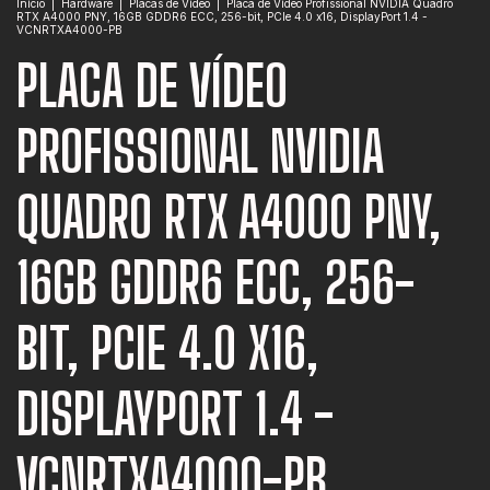
Início
|
Hardware
|
Placas de Vídeo
|
Placa de Vídeo Profissional NVIDIA Quadro
RTX A4000 PNY, 16GB GDDR6 ECC, 256-bit, PCIe 4.0 x16, DisplayPort 1.4 -
VCNRTXA4000-PB
PLACA DE VÍDEO
PROFISSIONAL NVIDIA
QUADRO RTX A4000 PNY,
16GB GDDR6 ECC, 256-
BIT, PCIE 4.0 X16,
DISPLAYPORT 1.4 -
VCNRTXA4000-PB