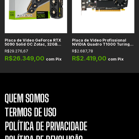
Placa de Vídeo GeForce RTX
Placa de Vídeo Profissional
5090 Solid OC Zotac, 32GB
NVIDIA Quadro T1000 Turing
GDDR7, 512-bit, DLSS 4, Reflex
PNY, GDDR6, 192-bit, PCIe 3.0
R$29.276,67
R$2.687,78
2, Full Ray Tracing, IA, PCIe 5.0,
x16, HDR, Mini DisplayPort
HDMI, DP - ZT-B50900J-10A
R$26.349,00
R$2.419,00
com
Pix
com
Pix
QUEM SOMOS
TERMOS DE USO
POLÍTICA DE PRIVACIDADE