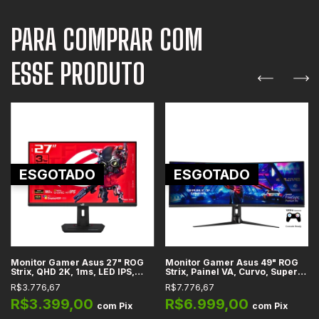
PARA COMPRAR COM
ESSE PRODUTO
ESGOTADO
ESGOTADO
Monitor Gamer Asus 27" ROG
Monitor Gamer Asus 49" ROG
Strix, QHD 2K, 1ms, LED IPS,
Strix, Painel VA, Curvo, Super
180Hz, FreeSync, HDMI 2.0,
Ultra-Wide, 4ms, 144Hz,
R$3.776,67
R$7.776,67
USB-C, DisplayPort 1.4, HDR10,
FreeSync, HDMI, USB 3.0,
sRGB - XG27ACS
DisplayPort, HDR10, sRGB -
R$3.399,00
R$6.999,00
com
Pix
com
Pix
XG49V