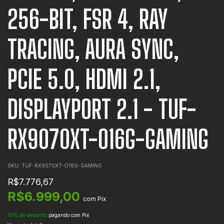
256-BIT, FSR 4, RAY
TRACING, AURA SYNC,
PCIE 5.0, HDMI 2.1,
DISPLAYPORT 2.1 - TUF-
RX9070XT-O16G-GAMING
SKU:
TUF-RX9070XT-O16G-GAMING
R$7.776,67
R$6.999,00
com
Pix
10% de desconto
pagando com Pix