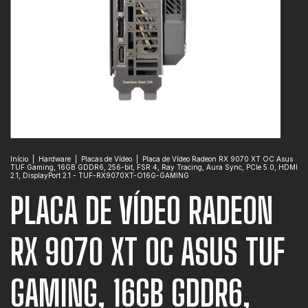
Início
|
Hardware
|
Placas de Vídeo
|
Placa de Vídeo Radeon RX 9070 XT OC Asus
TUF Gaming, 16GB GDDR6, 256-bit, FSR 4, Ray Tracing, Aura Sync, PCIe 5.0, HDMI
2.1, DisplayPort 2.1 - TUF-RX9070XT-O16G-GAMING
PLACA DE VÍDEO RADEON
RX 9070 XT OC ASUS TUF
GAMING, 16GB GDDR6,