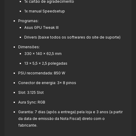
1x cartão de agradecimento
1x manual Speedsetup
Programas:
Asus GPU Tweak III
Drivers (baixe todos os softwares do site de suporte)
Dimensões:
330 x 140 x 62,5 mm
13 x 5,5 x 2,5 polegadas
PSU recomendada: 850 W
Conector de energia: 3x 8 pinos
Slot: 3.125 Slot
Aura Sync: RGB
Garantia: 7 dias (após a entrega) pela loja e 3 anos (a partir
da data de emissão da Nota Fiscal) direto com o
fabricante.