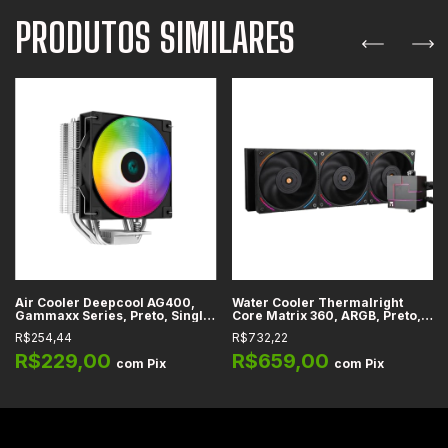
PRODUTOS SIMILARES
Air Cooler Deepcool AG400,
Water Cooler Thermalright
Gammaxx Series, Preto, Single
Core Matrix 360, ARGB, Preto,
Tower, ARGB, Intel LGA1700,
360mm, Intel LGA115X,
R$254,44
R$732,22
LGA1200, LGA115X e AMD AM5,
LGA1200, LGA1700, LGA2011,
AM4 - R-AG400-BKLNMC-G-1
LGA2066, AMD AM4, AM5 - TL-
R$229,00
R$659,00
com
Pix
com
Pix
K12