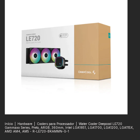
Início
|
Hardware
|
Coolers para Processador
|
Water Cooler Deepcool LE720
Gammaxx Series, Preto, ARGB, 360mm, Intel LGA1851, LGA1700, LGA1200, LGA115X,
AMD AM4, AM5 - R-LE720-BKAMMN-G-1