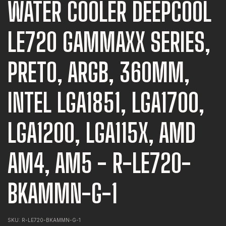
WATER COOLER DEEPCOOL
LE720 GAMMAXX SERIES,
PRETO, ARGB, 360MM,
INTEL LGA1851, LGA1700,
LGA1200, LGA115X, AMD
AM4, AM5 - R-LE720-
BKAMMN-G-1
SKU:
R-LE720-BKAMMN-G-1