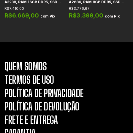
A3238, RAM 16GB DDR5, SSD
A2686, RAM 8GB DDR5, SSD
512GB, WiFi 6E + Bluetooth 5.3,
256GB, WiFi 6E + Bluetooth 5.3,
R$7.410,00
R$3.776,67
Thunderbolt 4, HDMI, USB-C -
Thunderbolt 4, HDMI, USB-C -
MU9E3LL/A
MMFJ3LL/A
R$6.669,00
R$3.399,00
com
Pix
com
Pix
QUEM SOMOS
TERMOS DE USO
POLÍTICA DE PRIVACIDADE
POLÍTICA DE DEVOLUÇÃO
FRETE E ENTREGA