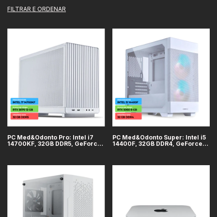
FILTRAR E ORDENAR
PC Med&Odonto Pro: Intel i7
PC Med&Odonto Super: Intel i5
14700KF, 32GB DDR5, GeForce
14400F, 32GB DDR4, GeForce
RTX 5070 12GB, SSD 2TB, WiFi
RTX 5060 8GB, SSD 1TB, WiFi +
+ Bluetooth
Bluetooth