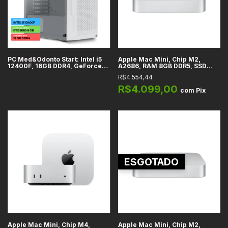
PC Med&Odonto Start: Intel i5
Apple Mac Mini, Chip M2,
12400F, 16GB DDR4, GeForce
A2686, RAM 8GB DDR5, SSD
RTX 5060 8GB, SSD 500GB
512GB, WiFi 6E + Bluetooth 5.3,
R$4.554,44
Thunderbolt 4, HDMI, USB-C -
MMFK3LL/A
R$4.099,00
com
Pix
ESGOTADO
Apple Mac Mini, Chip M4,
Apple Mac Mini, Chip M2,