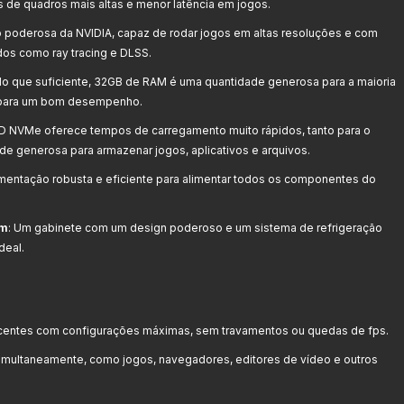
s de quadros mais altas e menor latência em jogos.
o poderosa da NVIDIA, capaz de rodar jogos em altas resoluções e com
dos como ray tracing e DLSS.
 do que suficiente, 32GB de RAM é uma quantidade generosa para a maioria
i para um bom desempenho.
SD NVMe oferece tempos de carregamento muito rápidos, tanto para o
de generosa para armazenar jogos, aplicativos e arquivos.
imentação robusta e eficiente para alimentar todos os componentes do
mm
: Um gabinete com um design poderoso e um sistema de refrigeração
deal.
centes com configurações máximas, sem travamentos ou quedas de fps.
imultaneamente, como jogos, navegadores, editores de vídeo e outros