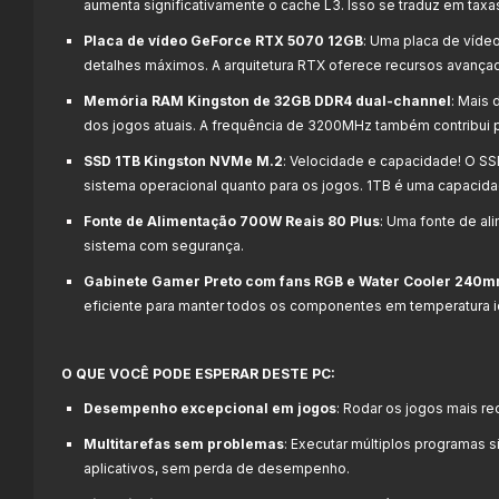
aumenta significativamente o cache L3. Isso se traduz em taxa
Placa de vídeo GeForce RTX 5070 12GB
: Uma placa de víde
detalhes máximos. A arquitetura RTX oferece recursos avança
Memória RAM Kingston de 32GB DDR4 dual-channel
: Mais
dos jogos atuais. A frequência de 3200MHz também contribu
SSD 1TB Kingston NVMe M.2
: Velocidade e capacidade! O S
sistema operacional quanto para os jogos. 1TB é uma capacida
Fonte de Alimentação 700W Reais 80 Plus
: Uma fonte de al
sistema com segurança.
Gabinete Gamer Preto com fans RGB e Water Cooler 240
eficiente para manter todos os componentes em temperatura i
O QUE VOCÊ PODE ESPERAR DESTE PC:
Desempenho excepcional em jogos
:
Rodar os jogos mais re
Multitarefas sem problemas
:
Executar múltiplos programas s
aplicativos, sem perda de desempenho.