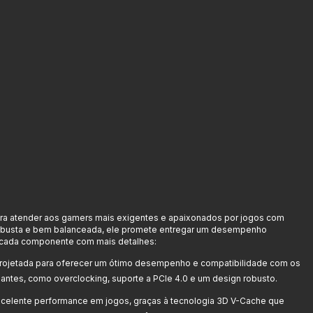
ara atender aos gamers mais exigentes e apaixonados por jogos com
robusta e bem balanceada, ele promete entregar um desempenho
ar cada componente com mais detalhes:
projetada para oferecer um ótimo desempenho e compatibilidade com os
antes, como overclocking, suporte a PCIe 4.0 e um design robusto.
celente performance em jogos, graças à tecnologia 3D V-Cache que