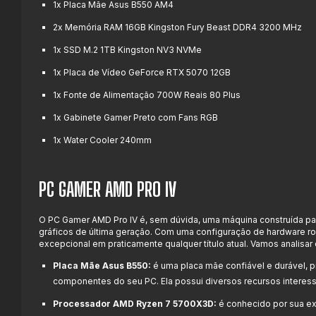
1x Placa Mãe Asus B550 AM4
2x Memória RAM 16GB Kingston Fury Beast DDR4 3200 MHz
1x SSD M.2 1TB Kingston NV3
NVMe
1x Placa de Vídeo GeForce RTX 5070 12GB
1x Fonte de Alimentação 700W Reais 80 Plus
1x Gabinete Gamer Preto com Fans RGB
1x Water Cooler 240mm
PC GAMER AMD PRO IV
O PC Gamer AMD Pro IV é, sem dúvida, uma máquina construída p
gráficos de última geração. Com uma configuração de hardware 
excepcional em praticamente qualquer título atual. Vamos analis
Placa Mãe Asus B550:
é uma placa mãe confiável e durável, 
componentes do seu PC. Ela possui diversos recursos interess
Processador AMD Ryzen 7 5700X3D:
é conhecido por sua ex