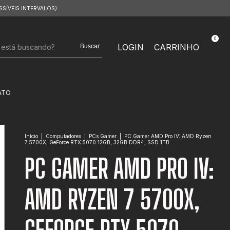
SSÍVEIS INTERVALOS)
0
LOGIN
CARRINHO
Buscar
ATO
Início
|
Computadores
|
PCs Gamer
|
PC Gamer AMD Pro IV: AMD Ryzen
7 5700X, GeForce RTX 5070 12GB, 32GB DDR4, SSD 1TB
PC GAMER AMD PRO IV:
AMD RYZEN 7 5700X,