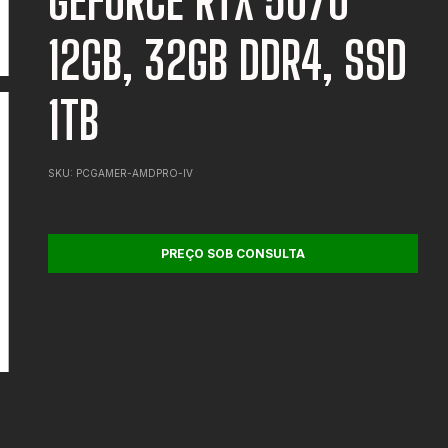
GEFORCE RTX 5070
12GB, 32GB DDR4, SSD
1TB
SKU:
PCGAMER-AMDPRO-IV