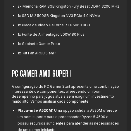
2x Memória RAM 8GB Kingston Fury Beast DDR4 3200 MHz
1x SSD M.2 500GB Kingston NV3 PCIe 4.0 NVMe
1x Placa de Vídeo GeForce RTX 5060 8GB
1x Fonte de Alimentação 500W 80 Plus
1x Gabinete Gamer Preto
1x Kit Fan ARGB 5 em 1
PC GAMER AMD SUPER I
A configuração do PC Gamer Start apresenta uma combinação
interessante de componentes, oferecendo um bom
desempenho para jogos atuais sem exigir um investimento
muito alto. Vamos analisar cada componente:
Placa-mãe A520M:
Uma opção sólida, a A520M oferece
um bom suporte para o processador Ryzen 5 4500 e
possui recursos suficientes para atender às necessidades
de um gamer iniciante.