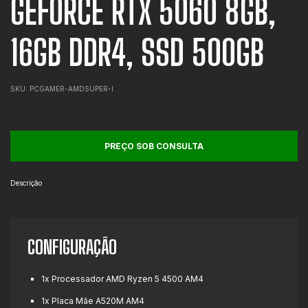
GEFORCE RTX 5060 8GB,
16GB DDR4, SSD 500GB
SKU:
PCGAMER-AMDSUPER-I
Descrição
CONFIGURAÇÃO
1x Processador AMD Ryzen 5 4500 AM4
1x Placa Mãe A520M AM4