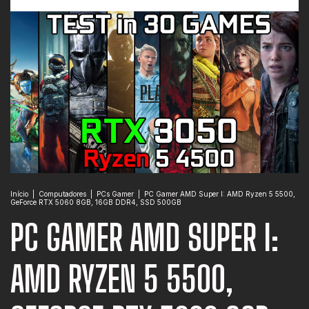
PLAY
Início
|
Computadores
|
PCs Gamer
|
PC Gamer AMD Super I: AMD Ryzen 5 5500,
GeForce RTX 5060 8GB, 16GB DDR4, SSD 500GB
PC GAMER AMD SUPER I:
AMD RYZEN 5 5500,