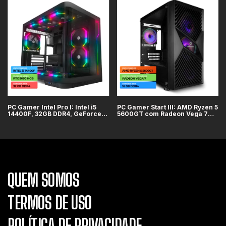
PC Gamer Intel Pro I: Intel i5
PC Gamer Start III: AMD Ryzen 5
14400F, 32GB DDR4, GeForce
5600GT com Radeon Vega 7
RTX 5060 8GB, SSD 1TB
Integrado, 16GB DDR4, SSD 1TB
QUEM SOMOS
TERMOS DE USO
POLÍTICA DE PRIVACIDADE