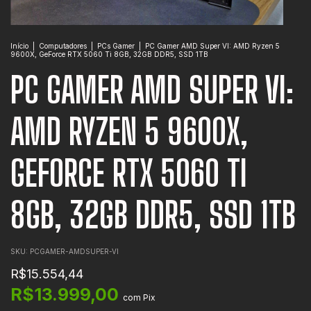
Início
|
Computadores
|
PCs Gamer
|
PC Gamer AMD Super VI: AMD Ryzen 5
9600X, GeForce RTX 5060 Ti 8GB, 32GB DDR5, SSD 1TB
PC GAMER AMD SUPER VI:
AMD RYZEN 5 9600X,
GEFORCE RTX 5060 TI
8GB, 32GB DDR5, SSD 1TB
SKU:
PCGAMER-AMDSUPER-VI
R$15.554,44
R$13.999,00
com
Pix