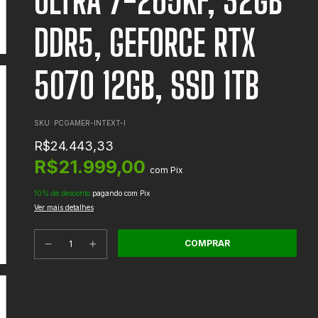
ULTRA 7-265KF, 32GB
DDR5, GEFORCE RTX
5070 12GB, SSD 1TB
SKU:
PCGAMER-INTEXT-I
R$24.443,33
R$21.999,00
com
Pix
10% de desconto
pagando com Pix
Ver mais detalhes