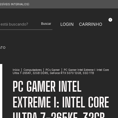
SSÍVEIS INTERVALOS)
0
LOGIN
CARRINHO
Buscar
ATO
Início
|
Computadores
|
PCs Gamer
|
PC Gamer Intel Extreme I: Intel Core
Ultra 7-265KF, 32GB DDR5, GeForce RTX 5070 12GB, SSD 1TB
PC GAMER INTEL
EXTREME I: INTEL CORE