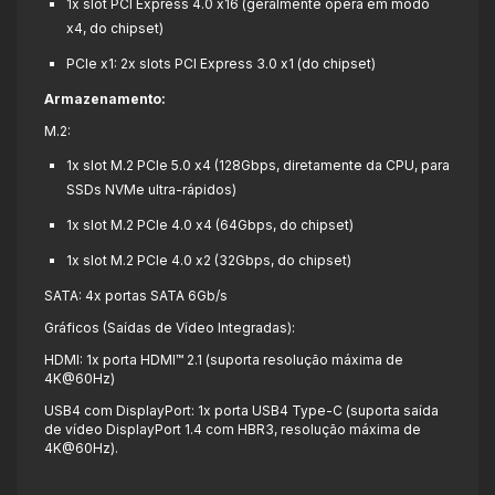
1x slot PCI Express 4.0 x16 (geralmente opera em modo
x4, do chipset)
PCIe x1: 2x slots PCI Express 3.0 x1 (do chipset)
Armazenamento:
M.2:
1x slot M.2 PCIe 5.0 x4 (128Gbps, diretamente da CPU, para
SSDs NVMe ultra-rápidos)
1x slot M.2 PCIe 4.0 x4 (64Gbps, do chipset)
1x slot M.2 PCIe 4.0 x2 (32Gbps, do chipset)
SATA: 4x portas SATA 6Gb/s
Gráficos (Saídas de Vídeo Integradas):
HDMI: 1x porta HDMI™ 2.1 (suporta resolução máxima de
4K@60Hz)
USB4 com DisplayPort: 1x porta USB4 Type-C (suporta saída
de vídeo DisplayPort 1.4 com HBR3, resolução máxima de
4K@60Hz).