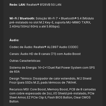
Rede:
LAN:
Realtek® 8126VB 5G LAN
Wi-Fi / Bluetooth:
Solução Wi-Fi 7 + Bluetooth® 5.4 (Módulo
pré-instalado no slot M.2 Key-E, suporta MU-MIMO TX/RX,
2.4GHz/ 5GHz/ 6GHz a até 5.8Gbps).
Áudio:
Codec de Áudio: Realtek® ALC897 Audio CODEC
Canais: Áudio HD de 8 canais (7.1) com Audio Boost
Outras Características:
Sistema de Energia: 14+2+1 Duet Rail Power System com SPS
de 60A
Design Térmico: Dissipador de calor estendido, M.2 Shield
Frozr (para SSDs M.2), pads térmicos de 7W/mK.
Recursos MSI: Core Boost, Memory Boost, PCB de 8 camadas
com cobre espessado de 2oz, I/O Shield pré-instalado, PCIe
Steel Armor, EZ PCIe Clip II, Flash BIOS Button, Clear CMOS
Button.