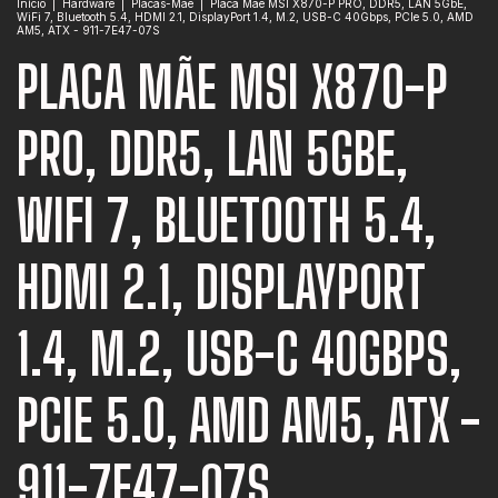
Início
|
Hardware
|
Placas-Mãe
|
Placa Mãe MSI X870-P PRO, DDR5, LAN 5GbE,
WiFi 7, Bluetooth 5.4, HDMI 2.1, DisplayPort 1.4, M.2, USB-C 40Gbps, PCIe 5.0, AMD
AM5, ATX - 911-7E47-07S
PLACA MÃE MSI X870-P
PRO, DDR5, LAN 5GBE,
WIFI 7, BLUETOOTH 5.4,
HDMI 2.1, DISPLAYPORT
1.4, M.2, USB-C 40GBPS,
PCIE 5.0, AMD AM5, ATX -
911-7E47-07S