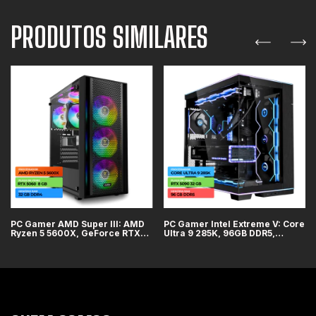
PRODUTOS SIMILARES
PC Gamer AMD Super III: AMD
PC Gamer Intel Extreme V: Core
Ryzen 5 5600X, GeForce RTX
Ultra 9 285K, 96GB DDR5,
5060 8GB, 32GB DDR4, SSD 1TB
GeForce RTX 5090 32GB, SSD
4TB, WiFi + Bluetooth