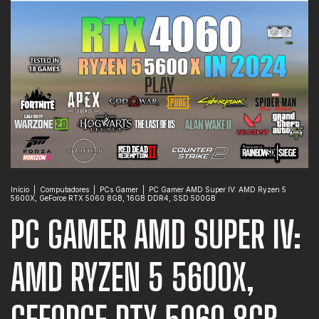
PLAY
Início
|
Computadores
|
PCs Gamer
|
PC Gamer AMD Super IV: AMD Ryzen 5
5600X, GeForce RTX 5060 8GB, 16GB DDR4, SSD 500GB
PC GAMER AMD SUPER IV:
AMD RYZEN 5 5600X,