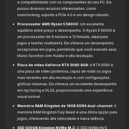
e compatibilidade com os componentes do seu PC. Ela
possui diversos recursos interessantes, como
overclocking, suporte a PCIe 4.0 e um design robusto.
Processador AMD Ryzen 5 5600X:
Um excelente
equilíbrio entre preço e desempenho. O Ryzen 5 5600X é
um processador de 6 núcleos e 12 threads, ideal para
jogos e tarefas multitarefa. Ele oferece um desempenho
excepcional em jogos, permitindo que você execute seus
títulos favoritos com fluidez e alta resolução.
Placa de vídeo GeForce RTX 5060 8GB:
A RTX 5060 é
uma placa de vídeo poderosa, capaz de rodar os jogos
mais recentes em alta resolução e com configurações
gráficas máximas. Ela oferece um excelente desempenho
em ray tracing e DLSS, proporcionando uma experiência
visual incrível.
Memória RAM Kingston de 16GB DDR4 dual-channel:
A
memória RAM Kingston Fury Beast é uma ótima opção para
jogos, oferecendo alta velocidade e baixa latência.
SSD 500GB Kingston NVMe M.2:
O SSD NVMe NV3