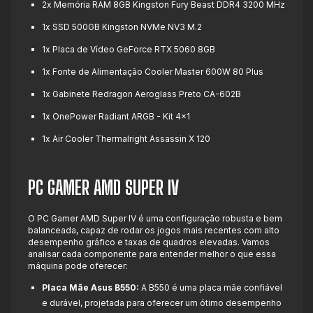
2x Memória RAM 8GB Kingston Fury Beast DDR4 3200 MHz
1x SSD 500GB Kingston NVMe NV3 M.2
1x Placa de Vídeo GeForce RTX 5060 8GB
1x Fonte de Alimentação Cooler Master 600W 80 Plus
1x Gabinete Redragon Aeroglass Preto CA-602B
1x OnePower Radiant ARGB - Kit 4x1
1x Air Cooler Thermalright Assassin X 120
PC GAMER AMD SUPER IV
O PC Gamer AMD Super IV é uma configuração robusta e bem
balanceada, capaz de rodar os jogos mais recentes com alto
desempenho gráfico e taxas de quadros elevadas. Vamos
analisar cada componente para entender melhor o que essa
máquina pode oferecer:
Placa Mãe Asus B550:
A B550 é uma placa mãe confiável
e durável, projetada para oferecer um ótimo desempenho