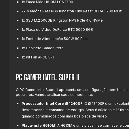
1x Placa Mãe H610M LGA 1700
2x Memória RAM 8GB Kingston Fury Beast DDR4 3200 MHz
1x SSD M.2 500GB Kingston NV3 PCIe 4.0 NVMe
1x Placa de Vídeo GeForce RTX 5060 8GB
1x Fonte de Alimentação 500W 80 Plus
1x Gabinete Gamer Preto
1x Kit Fan ARGB 5x1
PC GAMER INTEL SUPER II
O PC Gamer Intel Super II apresenta uma configuração bem balanc
populares. Vamos analisar cada componente:
Processador Intel Core i5 12400F:
O i5 12400F é um excelent
desempenho e consumo de energia. Seus 6 núcleos e 12 thr
quando combinados com uma boa placa de vídeo.
Placa-mãe H610M:
A H610M é uma placa mãe confiável e com