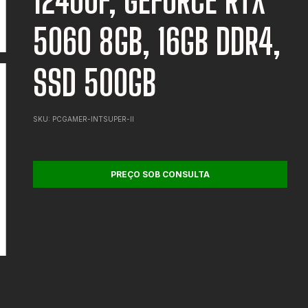
12400F, GEFORCE RTX
5060 8GB, 16GB DDR4,
SSD 500GB
SKU:
PCGAMER-INTSUPER-II