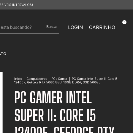
SSÍVEIS INTERVALOS)
0
LOGIN
CARRINHO
Buscar
ATO
Início
|
Computadores
|
PCs Gamer
|
PC Gamer Intel Super II: Core i5
12400F, GeForce RTX 5060 8GB, 16GB DDR4, SSD 500GB
PC GAMER INTEL
SUPER II: CORE I5