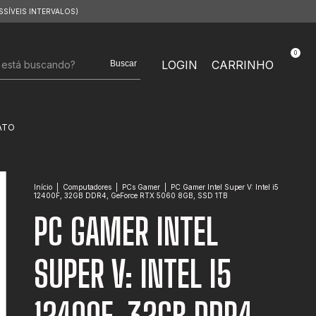
SSÍVEIS INTERVALOS)
0
LOGIN
CARRINHO
Buscar
ATO
Início
|
Computadores
|
PCs Gamer
|
PC Gamer Intel Super V: Intel i5
12400F, 32GB DDR4, GeForce RTX 5060 8GB, SSD 1TB
PC GAMER INTEL
SUPER V: INTEL I5