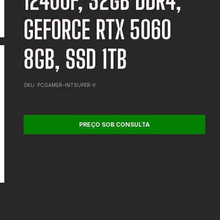
12400F, 32GB DDR4,
GEFORCE RTX 5060
8GB, SSD 1TB
SKU:
PCGAMER-INTSUPER-V